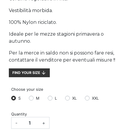
Vestibilità morbida.
100% Nylon riciclato.
Ideale per le mezze stagioni primavera o
autunno.
Per la merce in saldo non si possono fare resi,
contattare il venditore per eventuali misure !!
arrow_downward
FIND YOUR SIZE
Choose your size
S
M
L
XL
XXL
Quantity
-
+