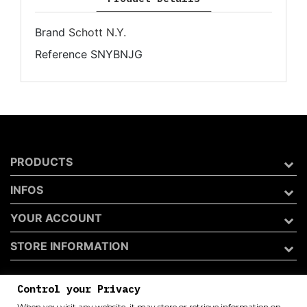
Brand
Schott N.Y.
Reference
SNYBNJG
PRODUCTS
INFOS
YOUR ACCOUNT
STORE INFORMATION
Control your Privacy
Archivio 50 di Andrea Catini
When you visit any website, it may store or retrieve information on