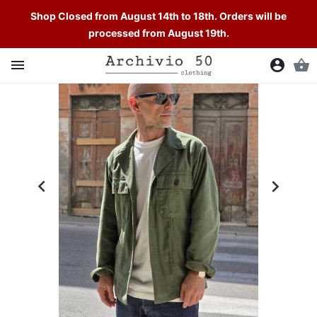
Shop Closed from August 14th to 18th. Orders will be
processed from August 19th.

account_circle
shopping_basket

