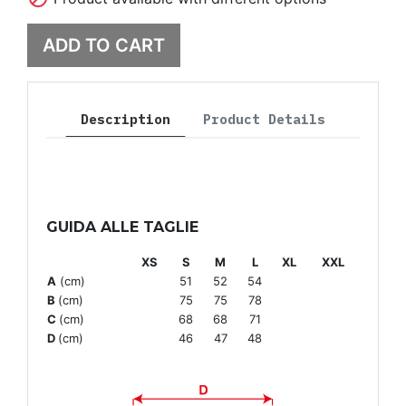
ADD TO CART
Description
Product Details
GUIDA ALLE TAGLIE
XS
S
M
L
XL
XXL
A
(cm)
51
52
54
B
(cm)
75
75
78
C
(cm)
68
68
71
D
(cm)
46
47
48