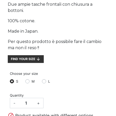
Due ampie tasche frontali con chiusura a
bottoni.
100% cotone.
Made in Japan.
Per questo prodotto è possibile fare il cambio
ma non il reso !!
arrow_downward
FIND YOUR SIZE
Choose your size
S
M
L
Quantity
-
+

Product available with different options