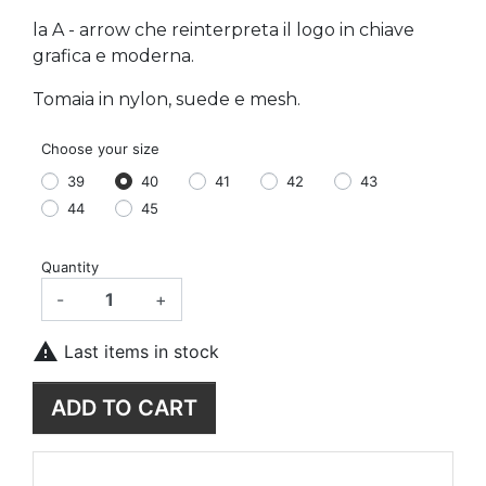
la A - arrow che reinterpreta il logo in chiave
grafica e moderna.
Tomaia in nylon, suede e mesh.
Choose your size
39
40
41
42
43
44
45
Quantity
-
+

Last items in stock
ADD TO CART