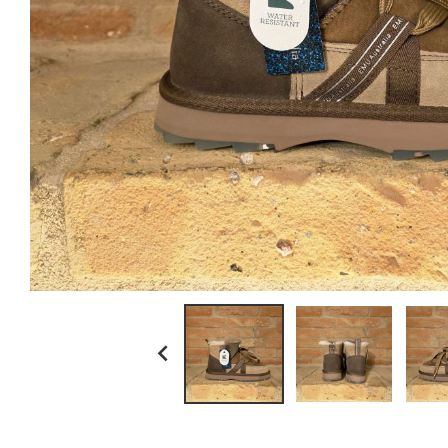
ll bean
myths
no brand
paraboot
resolute japan
scaglione
schott n.y.
sunray sportswear
tela genova
