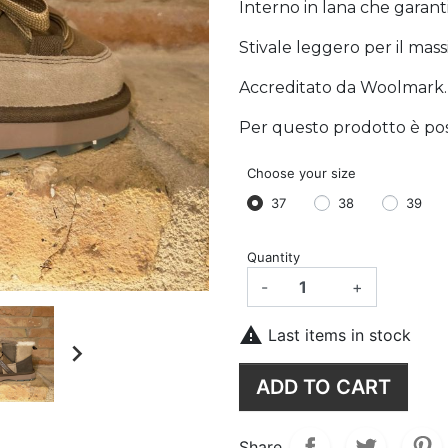
Interno in lana che garant
Stivale leggero per il mas
Accreditato da Woolmark.
Per questo prodotto è possi
Choose your size
37
38
39
Quantity
-
+

Last items in stock

ADD TO CART
Share