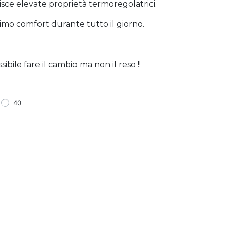
isce elevate proprietà termoregolatrici.
simo comfort durante tutto il giorno.
bile fare il cambio ma non il reso !!
40