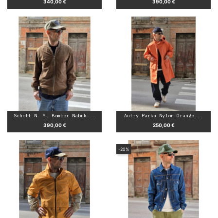
Prezzo
Prezzo
340,00 €
390,00 €
Schott N. Y. Bomber Nabuk...
Autry Parka Nylon Orange...
Prezzo
Prezzo
390,00 €
250,00 €
-20%