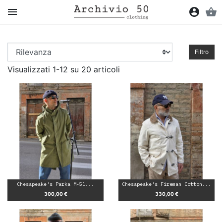

account_circle
shopping_basket
Filtro
Visualizzati 1-12 su 20 articoli
Chesapeake's Parka M-51...
Chesapeake's Fireman Cotton...
Prezzo
Prezzo
300,00 €
330,00 €