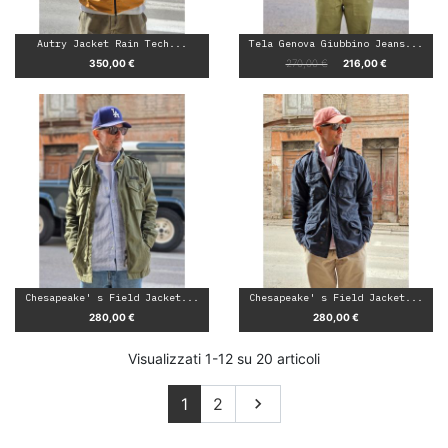
Autry Jacket Rain Tech...
Tela Genova Giubbino Jeans...
Prezzo
Prezzo base
Prezzo
350,00 €
270,00 €
216,00 €
Chesapeake' s Field Jacket...
Chesapeake' s Field Jacket...
Prezzo
Prezzo
280,00 €
280,00 €
Visualizzati 1-12 su 20 articoli
Successivo
1
2
