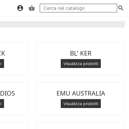
account_circle
shopping_basket

CK
BL' KER
i
Visualizza prodotti
DIOS
EMU AUSTRALIA
i
Visualizza prodotti