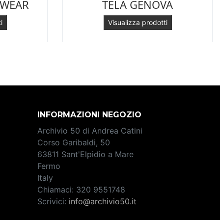
SWEAR
TELA GENOVA
i
Visualizza prodotti
INFORMAZIONI NEGOZIO
Archivio 50 di Andrea Catini
Corso Garibaldi, 50
63811 Sant'Elpidio a Mare
Fermo
Italy
Chiamaci:
320 9551748
Scrivici:
info@archivio50.it