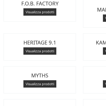
F.O.B. FACTORY
ll bean
MA
myths
Visualizza prodotti
no brand
paraboot
resolute japan
scaglione
HERITAGE 9.1
KAM
schott n.y.
sunray sportswear
Visualizza prodotti
tela genova
MYTHS
Visualizza prodotti