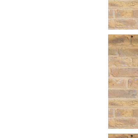
ll bean
myths
no brand
paraboot
resolute japan
scaglione
schott n.y.
sunray sportswear
tela genova