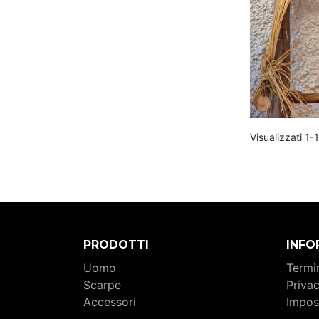
Visualizzati 1-1
PRODOTTI
INFO
Uomo
Termin
Scarpe
Priva
Accessori
Impos