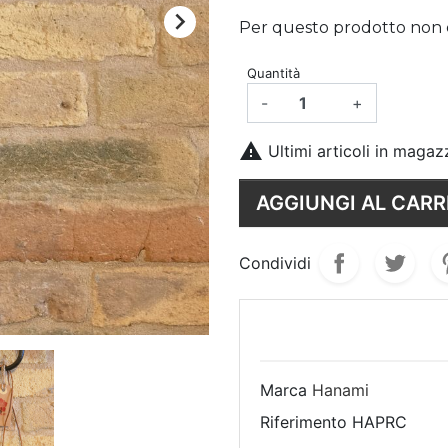

Per questo prodotto non è p
Quantità
-
+

Ultimi articoli in magaz
AGGIUNGI AL CARR
Condividi
Marca
Hanami
Riferimento
HAPRC