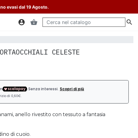
nno evasi dal 19 Agosto.
account_circle
shopping_basket

ORTAOCCHIALI CELESTE
nami, anello rivestito con tessuto a fantasia
dino di cuoio.