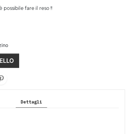
ossibile fare il reso !!
zino
ELLO
Dettagli