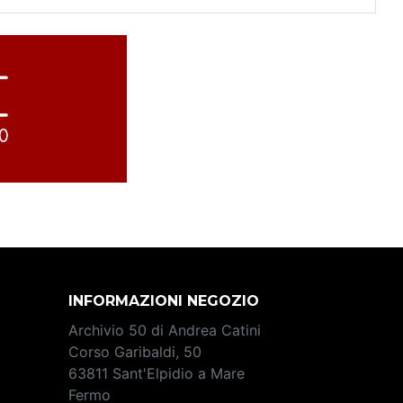
INFORMAZIONI NEGOZIO
Archivio 50 di Andrea Catini
Corso Garibaldi, 50
63811 Sant'Elpidio a Mare
Fermo