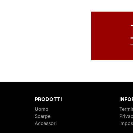
PRODOTTI
INFO
Uomo
Termin
Scarpe
Priva
Accessori
Impos