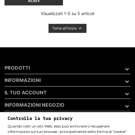
Prezzo
95,00 €
Visualizzati 1-5 su 5 articoli

Torna all'inizio
PRODOTTI
INFORMAZIONI
IL TUO ACCOUNT
INFORMAZIONI NEGOZIO
Controlla la tua privacy
Quando visiti un sito Web, esso può archiviare o recuperare
Archivio 50 di Andrea Catini
informazioni sul tuo browser, principalmente sotto forma di "cookie".