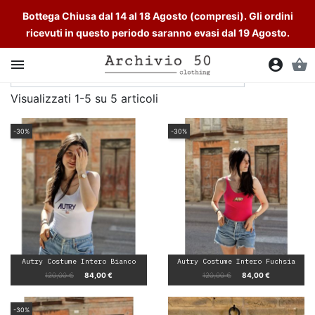
Bottega Chiusa dal 14 al 18 Agosto (compresi). Gli ordini
ricevuti in questo periodo saranno evasi dal 19 Agosto.

account_circle
shopping_basket
Visualizzati 1-5 su 5 articoli
-30%
-30%
Autry Costume Intero Bianco
Autry Costume Intero Fuchsia
Prezzo base
Prezzo
Prezzo base
Prezzo
120,00 €
84,00 €
120,00 €
84,00 €
-30%