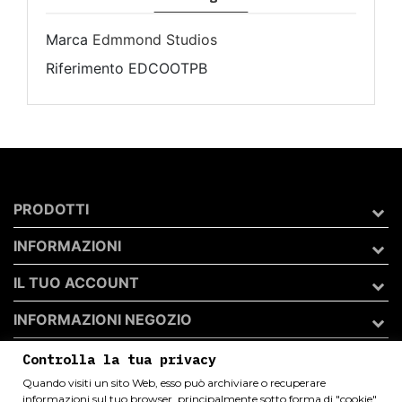
Marca
Edmmond Studios
Riferimento
EDCOOTPB
PRODOTTI
INFORMAZIONI
IL TUO ACCOUNT
INFORMAZIONI NEGOZIO
Controlla la tua privacy
Quando visiti un sito Web, esso può archiviare o recuperare
Archivio 50 di Andrea Catini
informazioni sul tuo browser, principalmente sotto forma di "cookie".