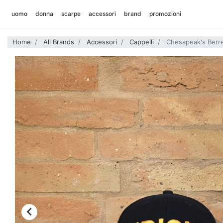
uomo
donna
scarpe
accessori
brand
promozioni
t-shirt
gonne
uomo
cappelli
alberto luti
Home
All Brands
Accessori
Cappelli
Chesapeak's Berret
polo
t-shirt
donna
cuffie
autry
felpe
felpe
calze
birkenstock
maglieria
maglieria
borse e zaini
bl' ker
camicie
camicie
accessori vari
chesapeake' s
gilet
gilet
costumi
deus
giacche e over shirt
giacche
cinture
edmmond studios
cappotti e giubbotti
cappotti e giubbotti
foulard
emu australia
jeans
jeans
f.o.b. factory
pantaloni
pantaloni
far east manufacturing
bermuda
hanami
heimat
heritage 9.1
kamakura shirts

la paz