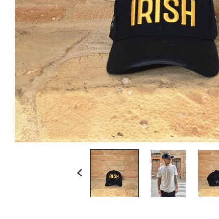
ll bean
myths
no brand
paraboot
resolute japan
scaglione
schott n.y.
sunray sportswear
tela genova
