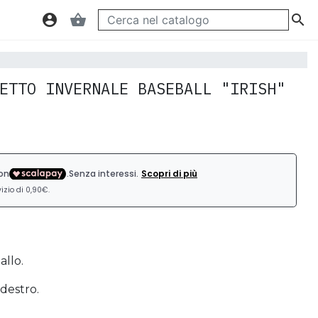
account_circle
shopping_basket

ETTO INVERNALE BASEBALL "IRISH"
allo.
 destro.