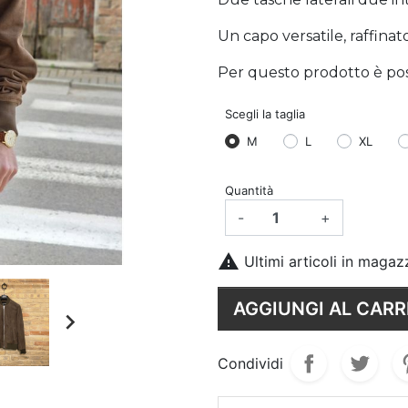
Un capo versatile, raffinat
Per questo prodotto è possi
Scegli la taglia
M
L
XL
Quantità
-
+

Ultimi articoli in magaz
AGGIUNGI AL CARR

Condividi