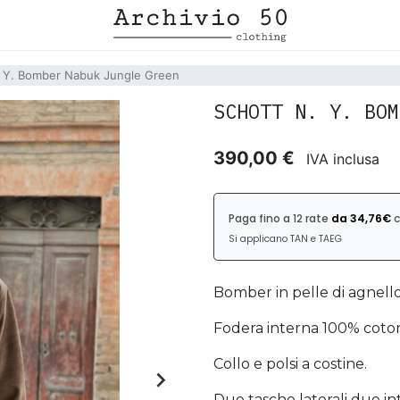
. Y. Bomber Nabuk Jungle Green
SCHOTT N. Y. BOM
390,00 €
IVA inclusa
Bomber in pelle di agnello
Fodera interna 100% coto
Collo e polsi a costine.

Due tasche laterali due in