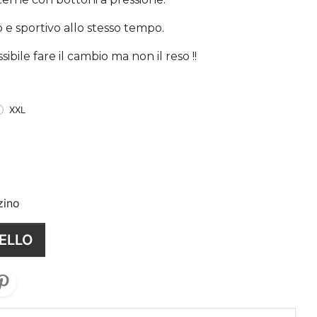
o e sportivo allo stesso tempo.
bile fare il cambio ma non il reso !!
XXL
zino
ELLO