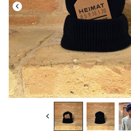
kamakura shirts

la paz
ll bean
myths
no brand
paraboot
resolute japan
scaglione
schott n.y.
sunray sportswear
tela genova
