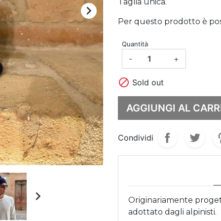
Taglia unica.

Per questo prodotto è possi
Quantità
-
+

Sold out
AGGIUNGI AL CARR
Condividi

Originariamente proget
adottato dagli alpinisti.