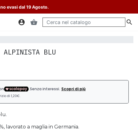
nno evasi dal 19 Agosto.
account_circle
shopping_basket

 ALPINISTA BLU
lu.
0%, lavorato a maglia in Germania.