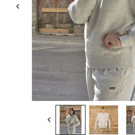
kamakura shirts

la paz
ll bean
myths
no brand
paraboot
resolute japan
scaglione
schott n.y.
sunray sportswear
tela genova
