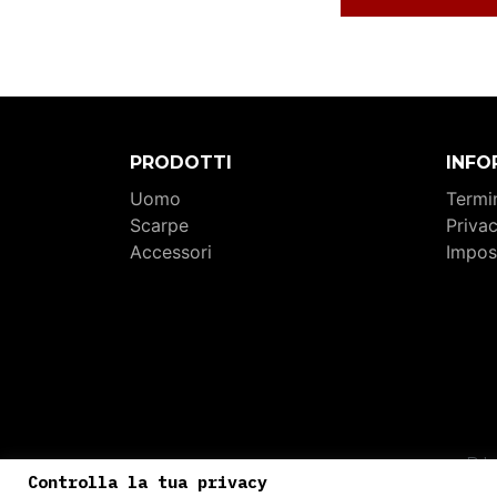
PRODOTTI
INFO
Uomo
Termin
Scarpe
Priva
Accessori
Impos
P.I
Controlla la tua privacy