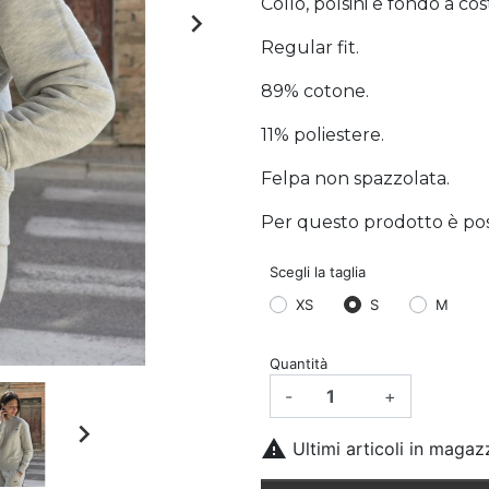
Collo, polsini e fondo a cos

Regular fit.
89% cotone.
11% poliestere.
Felpa non spazzolata.
Per questo prodotto è possi
Scegli la taglia
XS
S
M
Quantità
-
+


Ultimi articoli in magaz