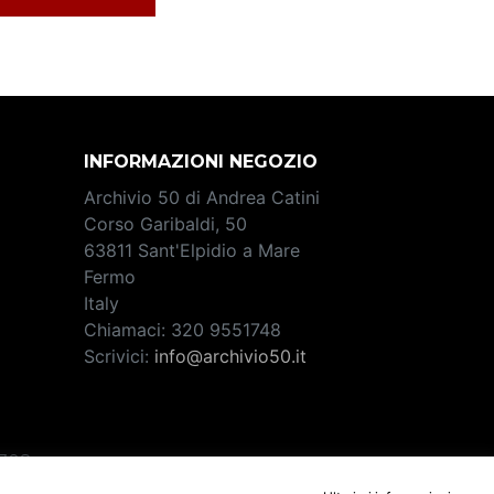
INFORMAZIONI NEGOZIO
Archivio 50 di Andrea Catini
Corso Garibaldi, 50
63811 Sant'Elpidio a Mare
Fermo
Italy
Chiamaci:
320 9551748
Scrivici:
info@archivio50.it
2708