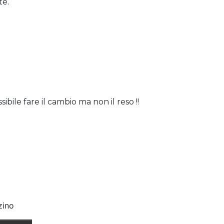
te.
bile fare il cambio ma non il reso !!
zino