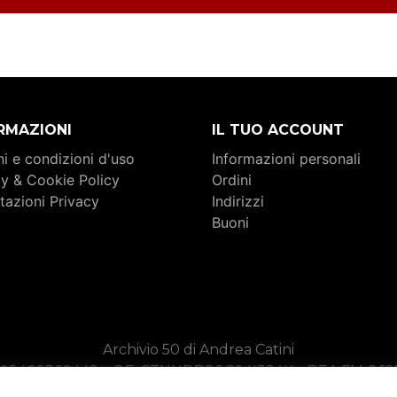
RMAZIONI
IL TUO ACCOUNT
i e condizioni d'uso
Informazioni personali
cy & Cookie Policy
Ordini
tazioni Privacy
Indirizzi
Buoni
Archivio 50 di Andrea Catini
. 02409360449 _ C.F. CTNNDR80C04I324K _ REA FM-26
Copyright 2026 _ Credits:
Sound of Web