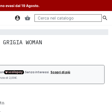
nno evasi dal 19 Agosto.
account_circle
shopping_basket

 GRIGIA WOMAN
to.