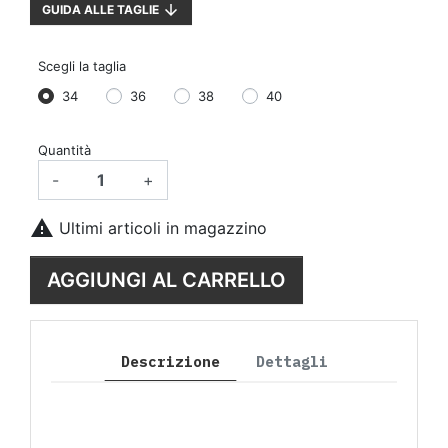
arrow_downward
GUIDA ALLE TAGLIE
Scegli la taglia
34
36
38
40
Quantità
-
+

Ultimi articoli in magazzino
AGGIUNGI AL CARRELLO
Descrizione
Dettagli