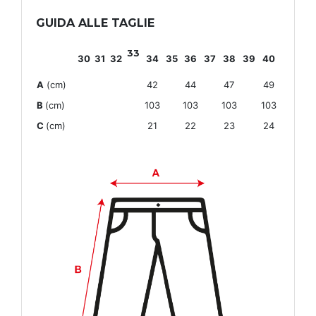
GUIDA ALLE TAGLIE
33
30
31
32
34
35
36
37
38
39
40
A
(cm)
42
44
47
49
B
(cm)
103
103
103
103
C
(cm)
21
22
23
24