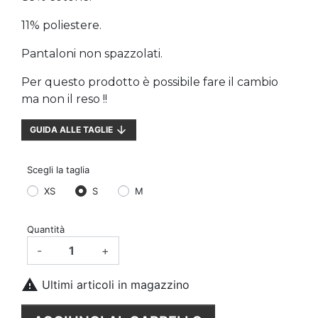
11% poliestere.
Pantaloni non spazzolati.
Per questo prodotto è possibile fare il cambio
ma non il reso !!
arrow_downward
GUIDA ALLE TAGLIE
Scegli la taglia
XS
S
M
Quantità
-
+

Ultimi articoli in magazzino