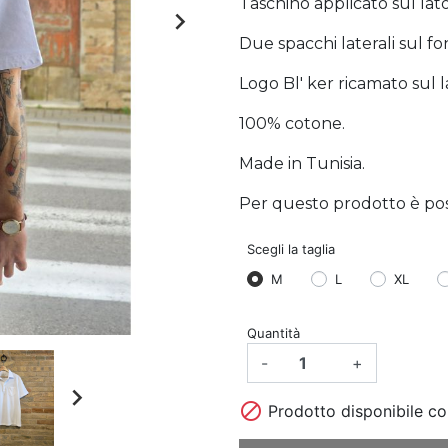
Taschino applicato sul lato 

Due spacchi laterali sul fo
Logo Bl' ker ricamato sul la
100% cotone.
Made in Tunisia.
Per questo prodotto è possi
Scegli la taglia
M
L
XL
Quantità
-
+


Prodotto disponibile co