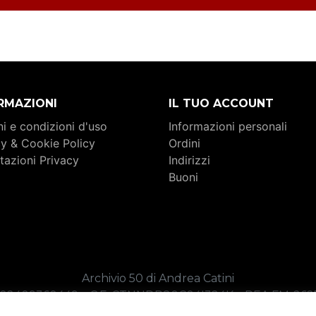
RMAZIONI
IL TUO ACCOUNT
i e condizioni d'uso
Informazioni personali
cy & Cookie Policy
Ordini
tazioni Privacy
Indirizzi
Buoni
Archivio 50 di Andrea Catini
. 02409360449 _ C.F. CTNNDR80C04I324K _ REA FM-26
Copyright 2026 _ Credits:
Sound of Web