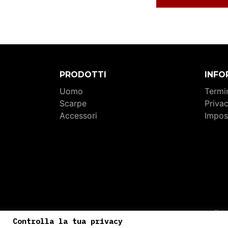
PRODOTTI
INFO
Uomo
Termin
Scarpe
Priva
Accessori
Impos
P.I
Controlla la tua privacy