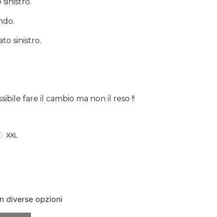
sinistro.
ndo.
to sinistro.
bile fare il cambio ma non il reso !!
XXL
n diverse opzioni