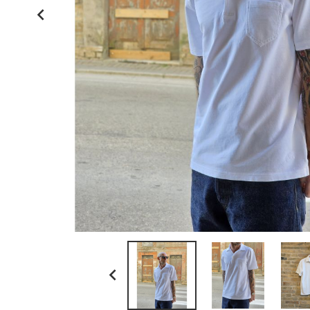
kamakura shirts

la paz
ll bean
myths
no brand
paraboot
resolute japan
scaglione
schott n.y.
sunray sportswear
tela genova
