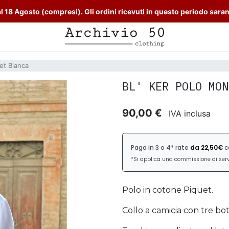
l 18 Agosto (compresi). Gli ordini ricevuti in questo periodo sara
et Bianca
BL' KER POLO MON
90,00 €
IVA inclusa
Polo in cotone Piquet.
Collo a camicia con tre bot