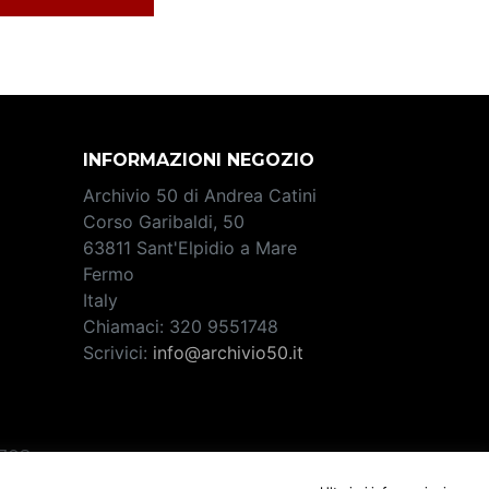
INFORMAZIONI NEGOZIO
Archivio 50 di Andrea Catini
Corso Garibaldi, 50
63811 Sant'Elpidio a Mare
Fermo
Italy
Chiamaci:
320 9551748
Scrivici:
info@archivio50.it
2708