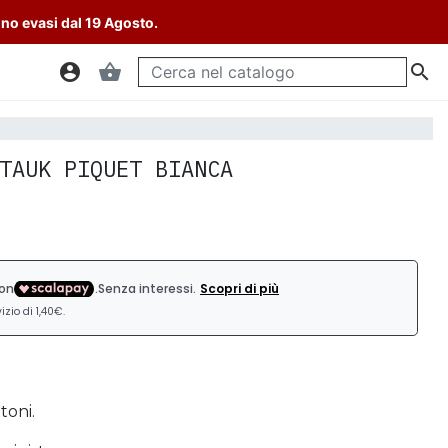
nno evasi dal 19 Agosto.
account_circle
shopping_basket

TAUK PIQUET BIANCA
toni.