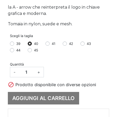
la A - arrow che reinterpreta il logo in chiave
grafica e moderna.
Tomaia in nylon, suede e mesh.
Scegli la taglia
39
40
41
42
43
44
45
Quantità
-
+

Prodotto disponibile con diverse opzioni
AGGIUNGI AL CARRELLO