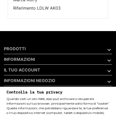
Riferimento
LDLW AK03
PRODOTTI
INFORMAZIONI
IL TUO ACCOUNT
INFORMAZIONI NEGOZIO
Controlla la tua privacy
Quando visiti un sito Web, esso può archiviare o recuperare
Archivio 50 di Andrea Catini
informazioni sul tuo browser, principalmente sotto forma di "cookie".
P.I. 02409360449 _ C.F. CTNNDR80C04I324K _ REA
Queste informazioni, che potrebbero riguardare te, le tue preferenze
o il tuo dispositivo internet (computer, tablet o dispositivo mobile),
FM-262708